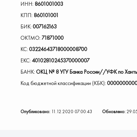
ИНН:
8601001003
КПП:
860101001
БИК:
007162163
ОКТМО:
71871000
КС:
03224643718000008700
ЕКС:
40102810245370000007
БАНК:
ОКЦ № 8 УГУ Банка России//УФК по Ханты-
Код бюджетной классификации (КБК):
0000000000
Опубликовано:
11.12.2020 07:00:43
Обновлено:
29.0