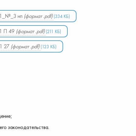
11_№_3 нп
(формат .pdf)
(334 КБ)
1 П 49
(формат .pdf)
(211 КБ)
01 27
(формат .pdf)
(123 КБ)
ение;
го законодательства.