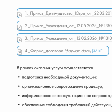
1._Приказ_Депимущества_Югры_от_22.03.20
2._Приказ_Учреждения_от_12.05.2025_№13!0
3._Приказ_Учреждения_от_13.02.2026_№13!
4._Форма_договора
(формат .docx)
(36 КБ)
В рамках оказания услуги осуществляется:
• подготовка необходимой документации;
• организационное сопровождение процедур;
• информационное и консультационное сопровожд
• обеспечение соблюдения требований действующе