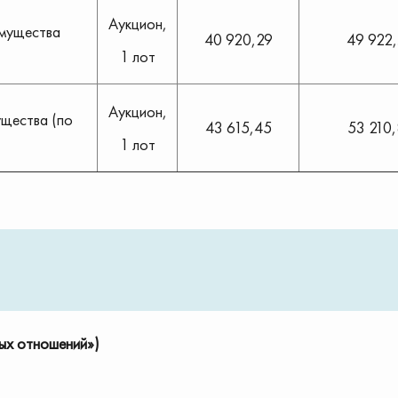
Аукцион,
имущества
40 920,29
49 922
1 лот
Аукцион,
ущества (по
43 615,45
53 210
1 лот
ых отношений»)