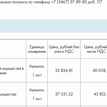
ожно получить по телефону +7 (3467) 37-89-85 доб. 117.
Единица
Цена, рублей без
Цена, рублей
измерения
учета НДС
числе НДС
Аукцион,
я имущества в
32 834,81
40 058
ание
1 лот
Аукцион,
имущества
37 551,32
45 812,
1 лот